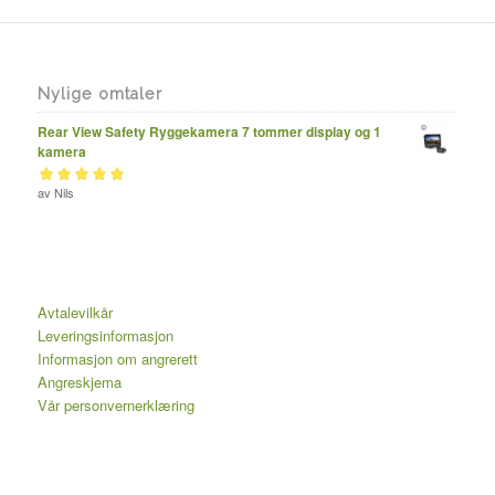
Nylige omtaler
Rear View Safety Ryggekamera 7 tommer display og 1
kamera
Vurdert
av Nils
av 5
5
Avtalevilkår
Leveringsinformasjon
Informasjon om angrerett
Angreskjema
Vår personvernerklæring