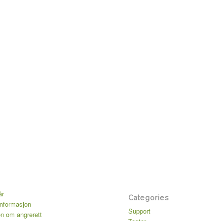
år
Categories
informasjon
Support
on om angrerett