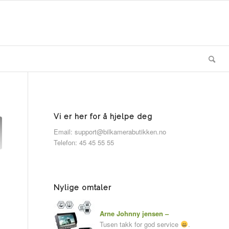
Vi er her for å hjelpe deg
Email: support@bilkamerabutikken.no
Telefon: 45 45 55 55
Nylige omtaler
Arne Johnny jensen –
Tusen takk for god service
.