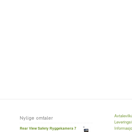
Avtalevilk
Nylige omtaler
Leverings
Informasj
Rear View Safety Ryggekamera 7