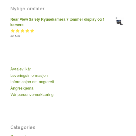
Nylige omtaler
Rear View Safety Ryggekamera 7 tommer display og 1
kamera
Vurdert
av Nils
av 5
5
Avtalevilkår
Leveringsinformasjon
Informasjon om angrerett
Angreskjema
Vår personvernerklæring
Categories