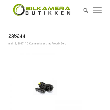
238244
/
/
mai 12, 2017
0 Kommentarer
av
Fredrik Berg