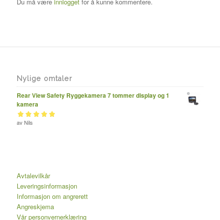
Du må være
innlogget
for å kunne kommentere.
Nylige omtaler
Rear View Safety Ryggekamera 7 tommer display og 1
kamera
Vurdert
av Nils
av 5
5
Avtalevilkår
Leveringsinformasjon
Informasjon om angrerett
Angreskjema
Vår personvernerklæring