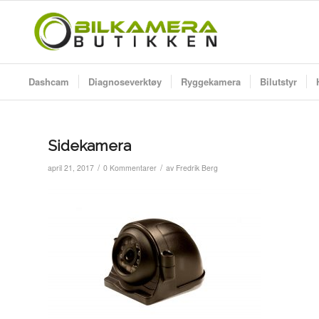
Dashcam
Diagnoseverktøy
Ryggekamera
Bilutstyr
Sidekamera
/
/
april 21, 2017
0 Kommentarer
av
Fredrik Berg