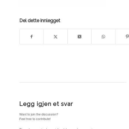
Del dette innlegget
Legg igjen et svar
Want to join the discussion?
Feel free to contribute!