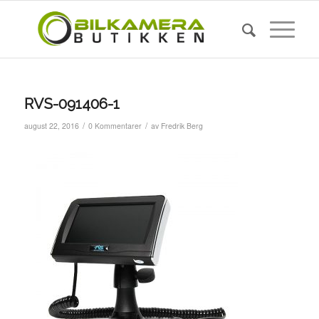
RVS-091406-1
/
/
august 22, 2016
0 Kommentarer
av
Fredrik Berg