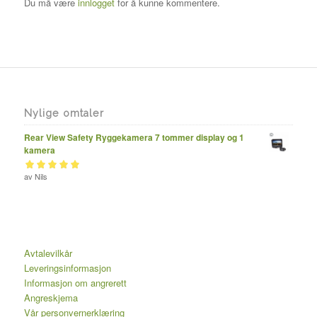
Du må være
innlogget
for å kunne kommentere.
Nylige omtaler
Rear View Safety Ryggekamera 7 tommer display og 1
kamera
Vurdert
av Nils
av 5
5
Avtalevilkår
Leveringsinformasjon
Informasjon om angrerett
Angreskjema
Vår personvernerklæring