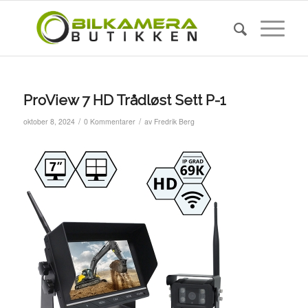
ProView 7 HD Trådløst Sett P-1
/
/
oktober 8, 2024
0 Kommentarer
av
Fredrik Berg