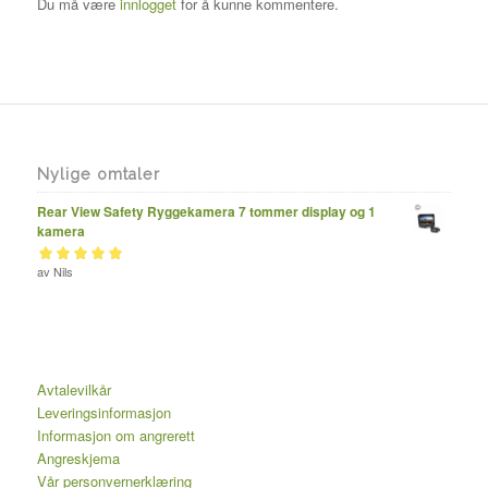
Du må være
innlogget
for å kunne kommentere.
Nylige omtaler
Rear View Safety Ryggekamera 7 tommer display og 1
kamera
Vurdert
av Nils
av 5
5
Avtalevilkår
Leveringsinformasjon
Informasjon om angrerett
Angreskjema
Vår personvernerklæring