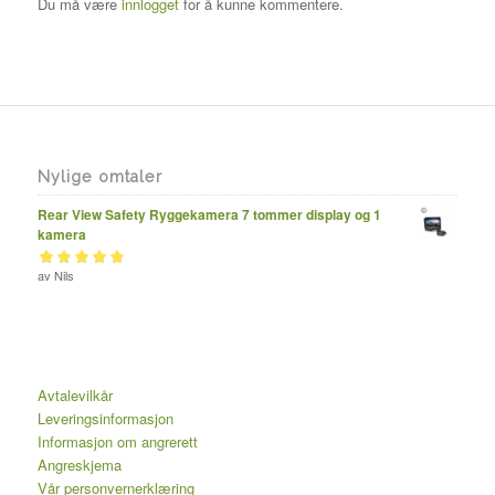
Du må være
innlogget
for å kunne kommentere.
Nylige omtaler
Rear View Safety Ryggekamera 7 tommer display og 1
kamera
Vurdert
av Nils
av 5
5
Avtalevilkår
Leveringsinformasjon
Informasjon om angrerett
Angreskjema
Vår personvernerklæring