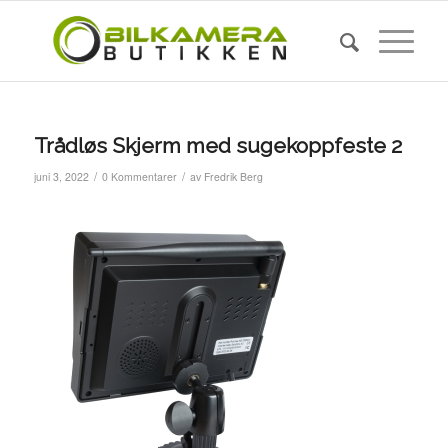
Trådløs Skjerm med sugekoppfeste 2
/
/
juni 3, 2022
0 Kommentarer
av
Fredrik Berg