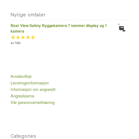
Nylige omtaler
Rear View Safety Ryggekamera 7 tommer display og 1
kamera
Vurdert
av Nils
av 5
5
Avtalevilkår
Leveringsinformasjon
Informasjon om angrerett
Angreskjema
Vår personvernerklæring
Categories