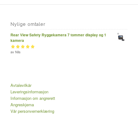
Nylige omtaler
Rear View Safety Ryggekamera 7 tommer display og 1
kamera
Vurdert
av Nils
av 5
5
Avtalevilkår
Leveringsinformasjon
Informasjon om angrerett
Angreskjema
Vår personvernerklæring