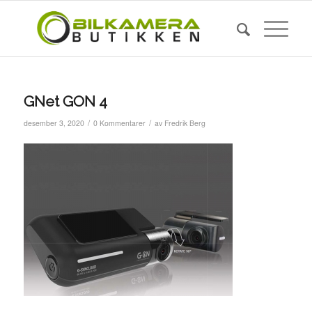
GNet GON 4
/
/
desember 3, 2020
0 Kommentarer
av
Fredrik Berg