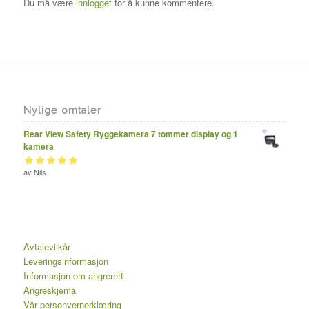
Du må være
innlogget
for å kunne kommentere.
Nylige omtaler
Rear View Safety Ryggekamera 7 tommer display og 1
kamera
Vurdert
av Nils
av 5
5
Avtalevilkår
Leveringsinformasjon
Informasjon om angrerett
Angreskjema
Vår personvernerklæring