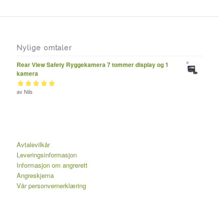
Nylige omtaler
Rear View Safety Ryggekamera 7 tommer display og 1
kamera
Vurdert
av Nils
av 5
5
Avtalevilkår
Leveringsinformasjon
Informasjon om angrerett
Angreskjema
Vår personvernerklæring