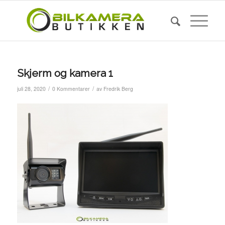
Skjerm og kamera 1
/
/
juli 28, 2020
0 Kommentarer
av
Fredrik Berg