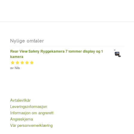
Nylige omtaler
Rear View Safety Ryggekamera 7 tommer display og 1
kamera
Vurdert
av Nils
av 5
5
Avtalevilkår
Leveringsinformasjon
Informasjon om angrerett
Angreskjema
Vår personvernerklæring