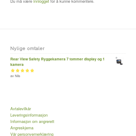
Du må være
innlogget
for å kunne kommentere.
Nylige omtaler
Rear View Safety Ryggekamera 7 tommer display og 1
kamera
Vurdert
av Nils
av 5
5
Avtalevilkår
Leveringsinformasjon
Informasjon om angrerett
Angreskjema
Vår personvernerklæring