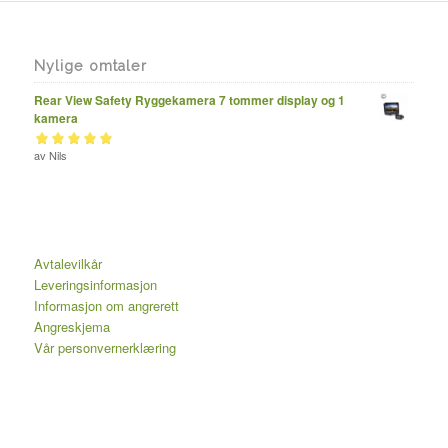
Nylige omtaler
Rear View Safety Ryggekamera 7 tommer display og 1
kamera
Vurdert
av Nils
av 5
5
Avtalevilkår
Leveringsinformasjon
Informasjon om angrerett
Angreskjema
Vår personvernerklæring