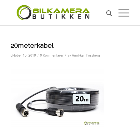
20meterkabel
/
/
oktober 15, 2019
0 Kommentarer
av
Annikken Fossberg