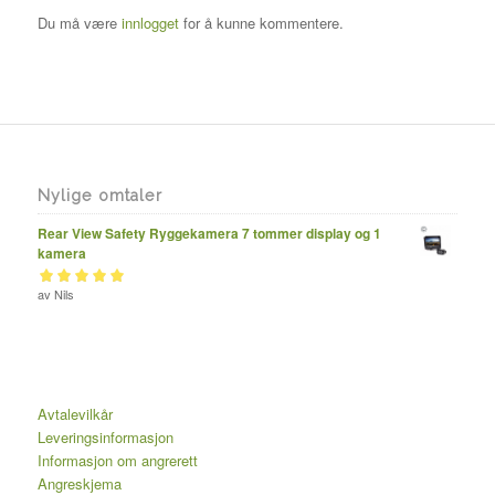
Du må være
innlogget
for å kunne kommentere.
Nylige omtaler
Rear View Safety Ryggekamera 7 tommer display og 1
kamera
Vurdert
av Nils
av 5
5
Avtalevilkår
Leveringsinformasjon
Informasjon om angrerett
Angreskjema