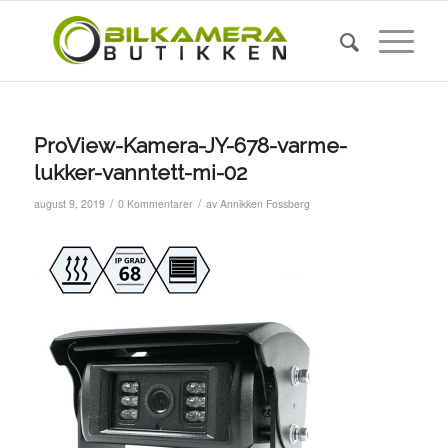
ProView-Kamera-JY-678-varme-
lukker-vanntett-mi-02
/
/
august 9, 2019
0 Kommentarer
av
Annikken Fossberg