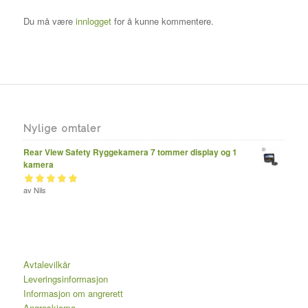
Du må være
innlogget
for å kunne kommentere.
Nylige omtaler
Rear View Safety Ryggekamera 7 tommer display og 1
kamera
Vurdert
av Nils
av 5
5
Avtalevilkår
Leveringsinformasjon
Informasjon om angrerett
Angreskjema