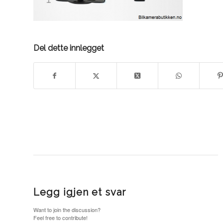
Del dette innlegget
Legg igjen et svar
Want to join the discussion?
Feel free to contribute!