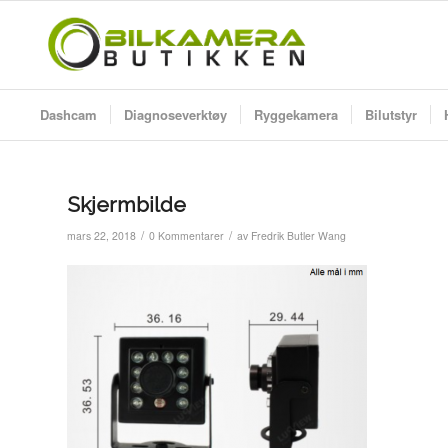
Dashcam
Diagnoseverktøy
Ryggekamera
Bilutstyr
Skjermbilde
/
/
mars 22, 2018
0 Kommentarer
av
Fredrik Butler Wang