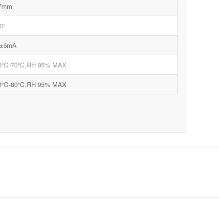
,7mm
0°
5±5mA
20℃-70℃,RH 95% MAX
30℃-80℃,RH 95% MAX