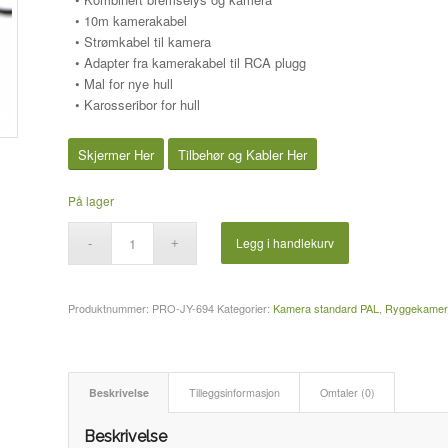
• 10m kamerakabel
• Strømkabel til kamera
• Adapter fra kamerakabel til RCA plugg
• Mal for nye hull
• Karosseribor for hull
Skjermer Her
Tilbehør og Kabler Her
På lager
Legg i handlekurv
Produktnummer:
PRO-JY-694
Kategorier:
Kamera standard PAL
,
Ryggekamera
Beskrivelse
Tilleggsinformasjon
Omtaler (0)
Beskrivelse