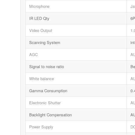
Microphone
Ja
IR LED Qty
6
Video Output
1.
Scanning System
in
AGC
A
Signal to noise ratio
Be
White balance
A
Gamma Consumption
0.
Electronic Shutter
A
Backlight Compensation
A
Power Supply
D