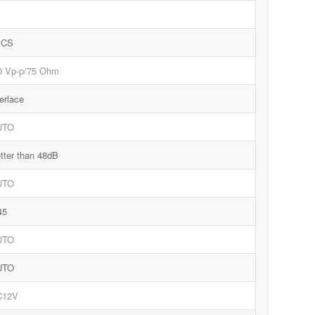
PCS
0 Vp-p/75 Ohm
terlace
UTO
tter than 48dB
UTO
45
UTO
UTO
C12V