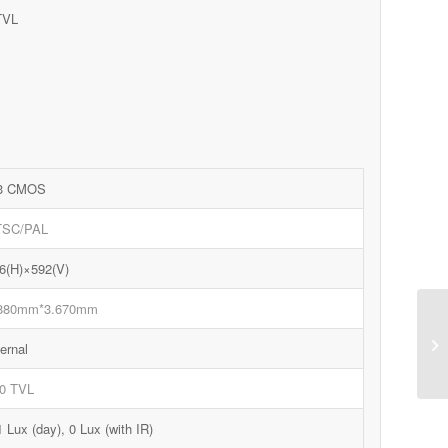
TVL
/3 CMOS
TSC/PAL
6(H)×592(V)
.880mm*3.670mm
ternal
0 TVL
1 Lux (day), 0 Lux (with IR)