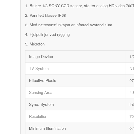
1. Bruker 1/3 SONY CCD sensor, støtter analog HD-video 700
2. Vanntett klasse IP68
3. Med nattesynsfunksjon er infrarød avstand 10m
4. Hjelpelinjer ved rygging
5. Mikrofon
Image Device
1
TV System
N
Effective Pixels
97
Sensing Area
4
Sync. System
In
Resolution
70
Minimum Illumination
0.