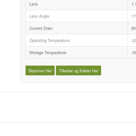
Lens
1
Lens Angle
17
Current Drain
6
Operating Temperature
-
Storage Temperature
-
Skjermer Her
Tilbehør og Kabler Her