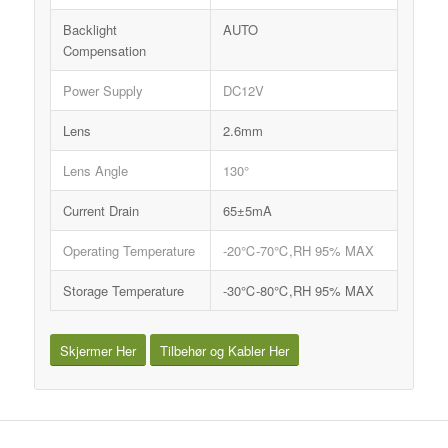
Backlight
AUTO
Compensation
Power Supply
DC12V
Lens
2.6mm
Lens Angle
130°
Current Drain
65±5mA
Operating Temperature
-20℃-70℃,RH 95% MAX
Storage Temperature
-30℃-80℃,RH 95% MAX
Skjermer Her
Tilbehør og Kabler Her