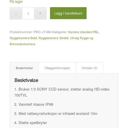
På lager
Legg i handlekurv
Produktnummer:
PRO-JY-684
Kategorier:
Kamera standard PAL
,
Ryggekamera Bobil
,
Ryggekamera Varebil
,
Utvalg Rygge og
Bremselyskamera
Beskrivelse
Tilleggsinformasjon
Omtaler (0)
Beskrivelse
1. Bruker 1/3 SONY CCD sensor, støtter analog HD-video
700TVL
2. Vanntett klasse IP68
3. Med nattesynsfunksjon er infrarød avstand 10m
4. Støtte speilbryter