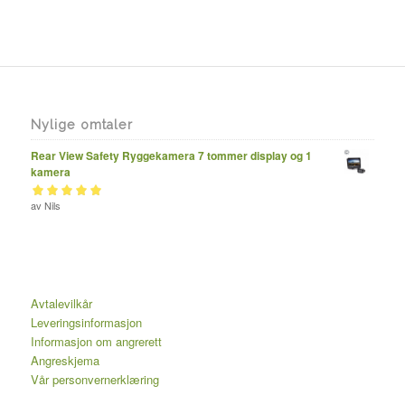
Nylige omtaler
Rear View Safety Ryggekamera 7 tommer display og 1
kamera
Vurdert
av Nils
av 5
5
Avtalevilkår
Leveringsinformasjon
Informasjon om angrerett
Angreskjema
Vår personvernerklæring