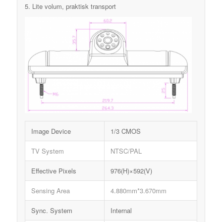
5. Lite volum, praktisk transport
Image Device
1/3 CMOS
TV System
NTSC/PAL
Effective Pixels
976(H)×592(V)
Sensing Area
4.880mm*3.670mm
Sync. System
Internal