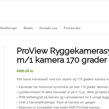
Handlevogn
Betale
Kontakt oss
Firmaordre
ProView Ryggekameras
m/1 kamera 170 grader
4490.00
kr
Vårt beste kamerasett med stor skjerm og 170 graders kamera m
• Kameraet har horisontal synsvinkel på hele 170 grader, dermed se
• Lysfølsomheten til dette kameraet er på 0,1Lux, dette gir bedre bi
• IP69 tetthetsgrad på kamera og varmeelement for å unngå dug
• Inntil 2 kameratilkoblinger. Viser et kamera om gangen
• Skjermen er kompatibel med andre AHD ProView kamera