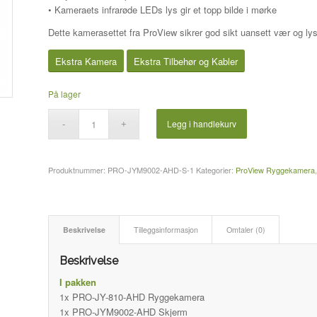
• Kameraets infrarøde LEDs lys gir et topp bilde i mørke
Dette kamerasettet fra ProView sikrer god sikt uansett vær og lys
Ekstra Kamera
Ekstra Tilbehør og Kabler
På lager
Legg i handlekurv
Produktnummer:
PRO-JYM9002-AHD-S-1
Kategorier:
ProView Ryggekamera
Beskrivelse
Tilleggsinformasjon
Omtaler (0)
Beskrivelse
I pakken
1x PRO-JY-810-AHD Ryggekamera
1x
PRO-JYM9002-AHD
Skjerm