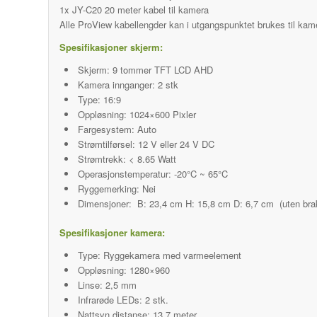
1x JY-C20 20 meter kabel til kamera
Alle ProView kabellengder kan i utgangspunktet brukes til kam
Spesifikasjoner skjerm:
Skjerm: 9 tommer TFT LCD AHD
Kamera innganger: 2 stk
Type: 16:9
Oppløsning: 1024×600 Pixler
Fargesystem: Auto
Strømtilførsel: 12 V eller 24 V DC
Strømtrekk: < 8.65 Watt
Operasjonstemperatur: -20°C ~ 65°C
Ryggemerking: Nei
Dimensjoner: B: 23,4 cm H: 15,8 cm D: 6,7 cm (uten brak
Spesifikasjoner kamera:
Type: Ryggekamera med varmeelement
Oppløsning: 1280×960
Linse: 2,5 mm
Infrarøde LEDs: 2 stk.
Nattsyn distanse: 13,7 meter