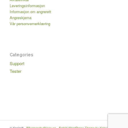
Leveringsinformasjon
Informasjon om angrerett
Angreskjema
Vår personvernerklæring
Categories
Support
Tester
© Kopirett -
Bilkamerabutikken.no
-
Enfold WordPress Theme by Kriesi