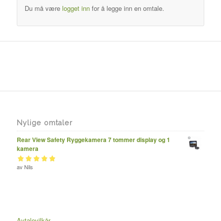
Du må være
logget inn
for å legge inn en omtale.
Nylige omtaler
Rear View Safety Ryggekamera 7 tommer display og 1
kamera
Vurdert
av Nils
av 5
5
Avtalevilkår