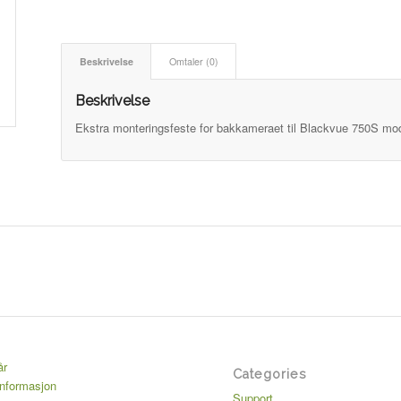
Beskrivelse
Omtaler (0)
Beskrivelse
Ekstra monteringsfeste for bakkameraet til Blackvue 750S mode
år
Categories
informasjon
Support