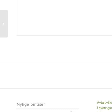
Gnet strømkabel med
lighter plugg til alle
GNet modeller
Avtalevilk
Nylige omtaler
Leverings