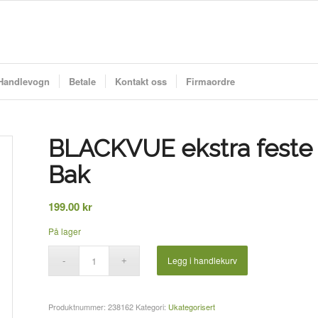
Handlevogn
Betale
Kontakt oss
Firmaordre
BLACKVUE ekstra feste 
Bak
199.00
kr
På lager
Legg i handlekurv
Produktnummer:
238162
Kategori:
Ukategorisert