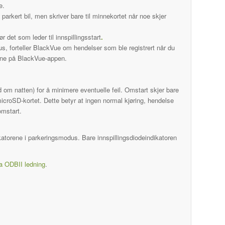
e.
arkert bil, men skriver bare til minnekortet når noe skjer
 det som leder til innspillingsstart
.
s, forteller BlackVue om hendelser som ble registrert når du
eoene på BlackVue-appen.
 om natten) for å minimere eventuelle feil. Omstart skjer bare
microSD-kortet. Dette betyr at ingen normal kjøring, hendelse
omstart.
atorene i parkeringsmodus. Bare innspillingsdiodeindikatoren
a ODBII ledning
.