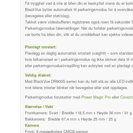
Få trygghet ved å vite at bilen din er beskyttet mens du er bort
BlackVue bytter automatisk til parkeringsmodus for å overvåke p
(bevegelse eller støt/slag).
Takket være videobufferen registreres også noen få sekunder før
Parkeringsmodus-talemeldinger: Når du forlater parkeringsmodu
var borte fra bilen din, slik at du umiddelbart kan sjekke vid
Planlagt omstart:
Planlegg en daglig automatisk omstart (valgfritt – som standard
hvis bilkameraet er i parkeringsmodus og ikke skriver data til 
eller parkeringsmodusinnspilling kan avbrytes ved en planlagt 
Veldig diskret:
Med BlackVue DR900S-serien kan du helt slå av alle LED-indik
mot bilens interiør blinker når bevegelse eller støt oppdages.
Parkeringmodus forutsetter med
Power Magic Pro
eller
Conect
Størrelse / Vekt
Frontkamera: Svart / Bredde 118,5 mm x Høyde 36 mm / 91 g
Bakkamera: Bredde 67,4 mm x Høyde 25 mm / 25 g
Kamera
Front: 8 megapikslers CMOS-sensor