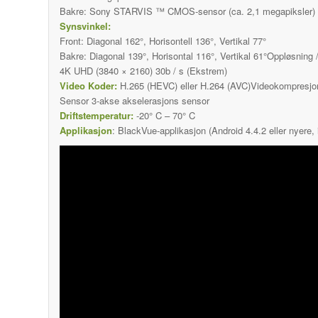
Bakre: Sony STARVIS ™ CMOS-sensor (ca. 2,1 megapiksler)
Synsvinkel:
Front: Diagonal 162°, Horisontell 136°, Vertikal 77°
Bakre: Diagonal 139°, Horisontal 116°, Vertikal 61°Oppløsning /
4K UHD (3840 × 2160) 30b / s (Ekstrem)
Video Koder:
H.265 (HEVC) eller H.264 (AVC)Videokompres
Sensor 3-akse akselerasjons sensor
Driftstemperatur:
-20° C – 70° C
Applikasjon
: BlackVue-applikasjon (Android 4.4.2 eller nyere, 