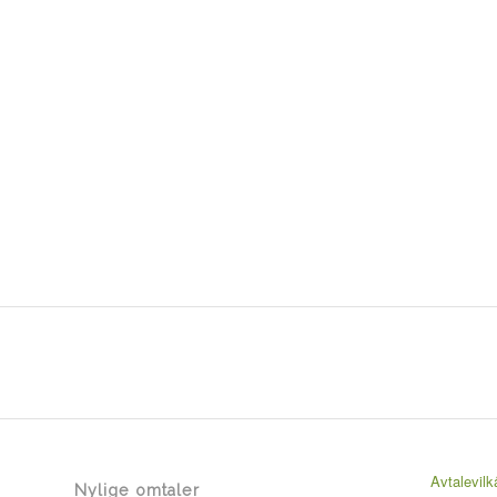
Avtalevilk
Nylige omtaler