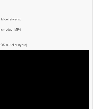
 bildefrekvens:
jonsmodus: MP4
iOS 9.0 eller nyere)