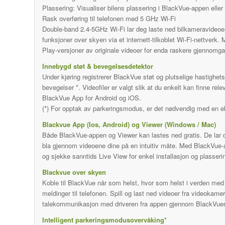
Plassering: Visualiser bilens plassering i BlackVue-appen elle
Rask overføring til telefonen med 5 GHz Wi-Fi
Double-band 2.4-5GHz Wi-Fi lar deg laste ned bilkameravideoer 
funksjoner over skyen via et internett-tilkoblet Wi-Fi-nettver
Play-versjoner av originale videoer for enda raskere gjennomg
Innebygd støt & bevegelsesdetektor
Under kjøring registrerer BlackVue støt og plutselige hastighet
bevegelser *. Videofiler er valgt slik at du enkelt kan finne r
BlackVue App for Android og iOS.
(*) For opptak av parkeringsmodus, er det nødvendig med en e
Blackvue App (Ios, Android) og Viewer (Windows / Mac)
Både BlackVue-appen og Viewer kan lastes ned gratis. De lar d
bla gjennom videoene dine på en intuitiv måte. Med BlackVue-app
og sjekke sanntids Live View for enkel installasjon og plasseri
Blackvue over skyen
Koble til BlackVue når som helst, hvor som helst i verden med
meldinger til telefonen. Spill og last ned videoer fra videokame
talekommunikasjon med driveren fra appen gjennom BlackVues i
Intelligent parkeringsmodusovervåking*