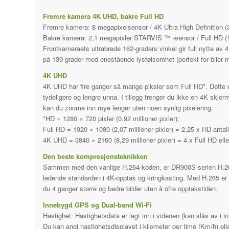
Fremre kamera 4K UHD, bakre Full HD
Fremre kamera: 8 megapixelsensor / 4K Ultra High Definition
Bakre kamera: 2,1 megapixler STARVIS ™ -sensor / Full HD 
Frontkameraets ultrabrede 162-graders vinkel gir full nytte av
på 139 grader med enestående lysfølsomhet (perfekt for biler m
4K UHD
4K UHD har fire ganger så mange piksler som Full HD*. Dette er 
tydeligere og lengre unna. I tillegg trenger du ikke en 4K skjer
kan du zoome inn mye lenger uten noen synlig pixelering.
*HD = 1280 × 720 pixler (0.92 millioner pixler);
Full HD = 1920 × 1080 (2,07 millioner pixler) = 2,25 x HD antall
4K UHD = 3840 × 2160 (8,29 millioner pixler) = 4 x Full HD elle
Den beste kompresjonsteknikken
Sammen med den vanlige H.264-koden, er DR900S-serien H.265
ledende standarden i 4K-opptak og kringkasting. Med H.265 er 
du 4 ganger større og bedre bilder uten å ofre opptakstiden.
Innebygd GPS og Dual-band Wi-Fi
Hastighet: Hastighetsdata er lagt inn i videoen (kan slås av i inn
Du kan angi hastighetsdisplayet i kilometer per time (Km/h) ell