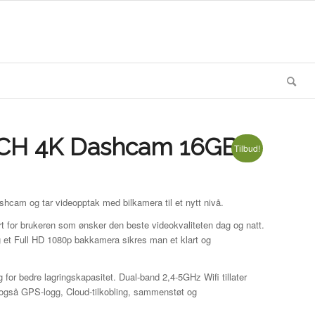
CH 4K Dashcam 16GB
Tilbud!
cam og tar videopptak med bilkamera til et nytt nivå.
for brukeren som ønsker den beste videokvaliteten dag og natt.
t Full HD 1080p bakkamera sikres man et klart og
 bedre lagringskapasitet. Dual-band 2,4-5GHz Wifi tillater
r også GPS-logg, Cloud-tilkobling, sammenstøt og