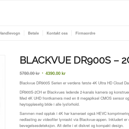
Handlevogn
Betale
Kontakt oss
Firmaordre
BLACKVUE DR900S – 2
Opprinnelig
Nåværende
5780.00
kr
4390.00
kr
pris
pris
Blackvue DR900S Serien er verdens første 4K Ultra HD Cloud Dash
var:
er:
DR900S-2CH er Blackvues ledende 2-kanals kamera og konstruert 
5780.00 kr.
4390.00 kr.
Med 4K UHD frontkamera med en 8 megapiksel CMOS sensor og e
høytoppløselig bilde i alle lysforhold.
Sammen med opptak i 4K har kameraet også HEVC komprimering for
nedlasting av videofiler lynraskt via Blackvue-appen. Inkludert e
bevegelsesdeteksjon. Alt dette i et diskret og kompakt design.