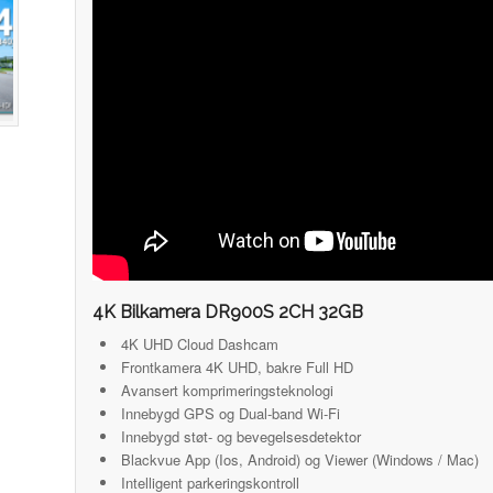
4K Bilkamera DR900S 2CH 32GB
4K UHD Cloud Dashcam
Frontkamera 4K UHD, bakre Full HD
Avansert komprimeringsteknologi
Innebygd GPS og Dual-band Wi-Fi
Innebygd støt- og bevegelsesdetektor
Blackvue App (Ios, Android) og Viewer (Windows / Mac)
Intelligent parkeringskontroll