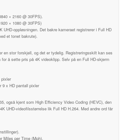
 (3840 × 2160 @ 30FPS).
(1920 × 1080 @ 30FPS)
 4K UHD-oppløsningen. Det bakre kameraet registrerer i Full HD
ed et tonet bakrute).
en stor forskjell, og det er tydelig. Registreringsskilt kan ses
m for å sette pris på 4K videoklipp. Selv på en Full HD-skjerm
 pixler
r 9 x HD pantall pixler
, også kjent som High Efficiency Video Coding (HEVC), den
4K UHD-videofilsstørrelse lik Full HD H.264. Med andre ord får
stillinger).
er Miles per Time (Mph).