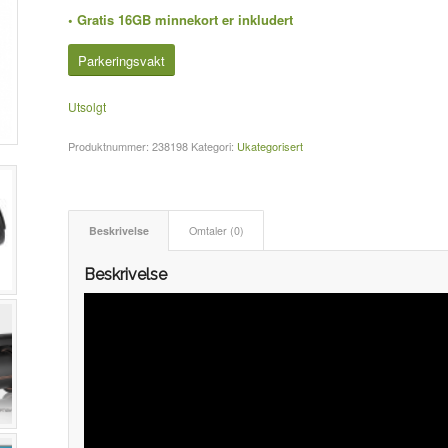
• Gratis 16GB minnekort er inkludert
Parkeringsvakt
Utsolgt
Produktnummer:
238198
Kategori:
Ukategorisert
Beskrivelse
Omtaler (0)
Beskrivelse