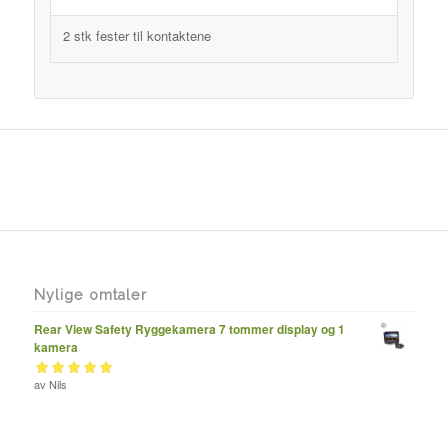
2 stk fester til kontaktene
Nylige omtaler
Rear View Safety Ryggekamera 7 tommer display og 1
kamera
Vurdert
av Nils
av 5
5