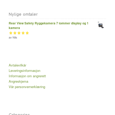
Nylige omtaler
Rear View Safety Ryggekamera 7 tommer display og 1
kamera
Vurdert
av Nils
av 5
5
Avtalevilkår
Leveringsinformasjon
Informasjon om angrerett
Angreskjema
Vår personvernerklæring
Categories