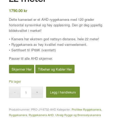
1790.00
kr
Dette kameraet er et AHD ryggekamera med 120 grader
horisontal synsvinkel og høy oppløsning. Den gir deg ypperlig
bildekvalitet i mørket!
• Kamera har ekstrem god nattsyn distanse, hele 22 meter!
• Ryggekamera av høy kvalitet med varmeelement.
• Sertifisert til IP69K (vanntett)
Passer til alle AHD skjermer.
Skjermer Her
Tilbehør og Kabler Her
På lager
Legg i handlekurv
Produktnummer:
PRO-JY-6732-AHD
Kategorier:
ProView Ryggekamera
,
Ryggekamera
,
Ryggekamera AHD
,
Utvalg Rygge og Bremselyskamera