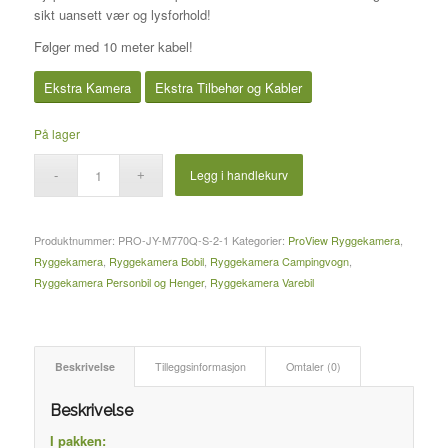
sikt uansett vær og lysforhold!
Følger med 10 meter kabel!
Ekstra Kamera
Ekstra Tilbehør og Kabler
På lager
Legg i handlekurv
Produktnummer:
PRO-JY-M770Q-S-2-1
Kategorier:
ProView Ryggekamera
,
Ryggekamera
,
Ryggekamera Bobil
,
Ryggekamera Campingvogn
,
Ryggekamera Personbil og Henger
,
Ryggekamera Varebil
Beskrivelse
Tilleggsinformasjon
Omtaler (0)
Beskrivelse
I pakken: