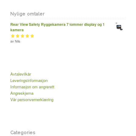
Nylige omtaler
Rear View Safety Ryggekamera 7 tommer display og 1
kamera
Vurdert
av Nils
av 5
5
Avtalevilkår
Leveringsinformasjon
Informasjon om angrerett
Angreskjema
Vår personvernerklæring
Categories