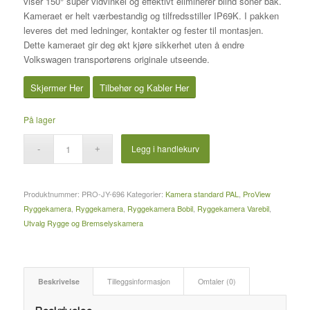
viser 150° super vidvinkel og effektivt eliminerer blind soner bak.
Kameraet er helt værbestandig og tilfredsstiller IP69K. I pakken
leveres det med ledninger, kontakter og fester til montasjen.
Dette kameraet gir deg økt kjøre sikkerhet uten å endre
Volkswagen transportørens originale utseende.
Skjermer Her
Tilbehør og Kabler Her
På lager
Legg i handlekurv
Produktnummer:
PRO-JY-696
Kategorier:
Kamera standard PAL
,
ProView
Ryggekamera
,
Ryggekamera
,
Ryggekamera Bobil
,
Ryggekamera Varebil
,
Utvalg Rygge og Bremselyskamera
Beskrivelse
Tilleggsinformasjon
Omtaler (0)