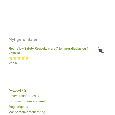
Nylige omtaler
Rear View Safety Ryggekamera 7 tommer display og 1
kamera
Vurdert
av Nils
av 5
5
Avtalevilkår
Leveringsinformasjon
Informasjon om angrerett
Angreskjema
Vår personvernerklæring