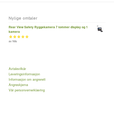
Nylige omtaler
Rear View Safety Ryggekamera 7 tommer display og 1
kamera
Vurdert
av Nils
av 5
5
Avtalevilkår
Leveringsinformasjon
Informasjon om angrerett
Angreskjema
Vår personvernerklæring