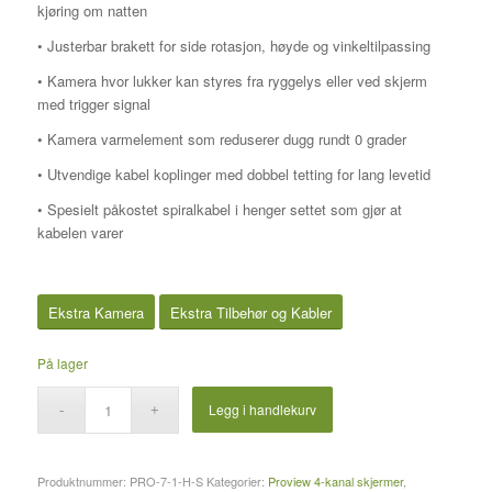
kjøring om natten
• Justerbar brakett for side rotasjon, høyde og vinkeltilpassing
• Kamera hvor lukker kan styres fra ryggelys eller ved skjerm
med trigger signal
• Kamera varmelement som reduserer dugg rundt 0 grader
• Utvendige kabel koplinger med dobbel tetting for lang levetid
• Spesielt påkostet spiralkabel i henger settet som gjør at
kabelen varer
Ekstra Kamera
Ekstra Tilbehør og Kabler
På lager
Legg i handlekurv
Produktnummer:
PRO-7-1-H-S
Kategorier:
Proview 4-kanal skjermer
,