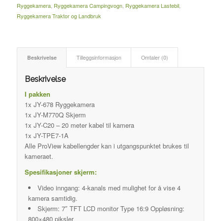
Ryggekamera
,
Ryggekamera Campingvogn
,
Ryggekamera Lastebil
,
Ryggekamera Traktor og Landbruk
Beskrivelse
Tilleggsinformasjon
Omtaler (0)
Beskrivelse
I pakken
1x JY-678 Ryggekamera
1x JY-M770Q Skjerm
1x JY-C20 – 20 meter kabel til kamera
1x JY-TPE7-1A
Alle ProView kabellengder kan i utgangspunktet brukes til
kameraet.
Spesifikasjoner skjerm:
Video inngang: 4-kanals med mulighet for å vise 4
kamera samtidig.
Skjerm: 7″ TFT LCD monitor Type 16:9 Oppløsning:
800×480 piksler