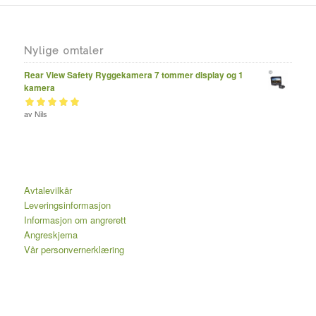
Nylige omtaler
Rear View Safety Ryggekamera 7 tommer display og 1
kamera
Vurdert
av Nils
av 5
5
Avtalevilkår
Leveringsinformasjon
Informasjon om angrerett
Angreskjema
Vår personvernerklæring