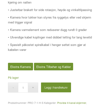
kjøring om natten
• Justerbar brakett for side rotasjon, høyde og vinkeltilpassing
• Kamera hvor lukker kan styres fra ryggelys eller ved skjerm
med trigger signal
• Kamera varmelement som reduserer dugg rundt 0 grader
• Utvendige kabel koplinger med dobbel tetting for lang levetid
• Spesielt påkostet spiralkabel i henger settet som gjør at
kabelen varer
Ekstra Kamera
Ekstra Tilbehør og Kabler
På lager
Legg i handlekurv
Produktnummer:
PRO-7-1-H-S
Kategorier:
Proview 4-kanal skjermer
,