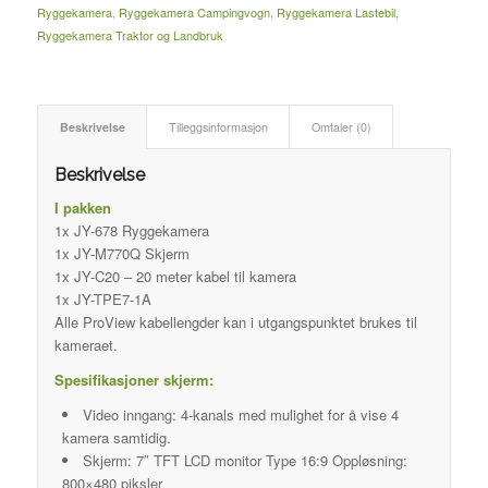
Ryggekamera
,
Ryggekamera Campingvogn
,
Ryggekamera Lastebil
,
Ryggekamera Traktor og Landbruk
Beskrivelse
Tilleggsinformasjon
Omtaler (0)
Beskrivelse
I pakken
1x JY-678 Ryggekamera
1x JY-M770Q Skjerm
1x JY-C20 – 20 meter kabel til kamera
1x JY-TPE7-1A
Alle ProView kabellengder kan i utgangspunktet brukes til
kameraet.
Spesifikasjoner skjerm:
Video inngang: 4-kanals med mulighet for å vise 4
kamera samtidig.
Skjerm: 7″ TFT LCD monitor Type 16:9 Oppløsning:
800×480 piksler