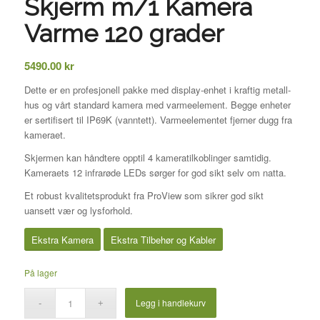
Skjerm m/1 Kamera
Varme 120 grader
5490.00
kr
Dette er en profesjonell pakke med display-enhet i kraftig metall-
hus og vårt standard kamera med varmeelement. Begge enheter
er sertifisert til IP69K (vanntett). Varmeelementet fjerner dugg fra
kameraet.
Skjermen kan håndtere opptil 4 kameratilkoblinger samtidig.
Kameraets 12 infrarøde LEDs sørger for god sikt selv om natta.
Et robust kvalitetsprodukt fra ProView som sikrer god sikt
uansett vær og lysforhold.
Ekstra Kamera
Ekstra Tilbehør og Kabler
På lager
Legg i handlekurv