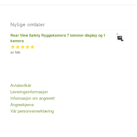
Nylige omtaler
Rear View Safety Ryggekamera 7 tommer display og 1
kamera
Vurdert
av Nils
av 5
5
Avtalevilkår
Leveringsinformasjon
Informasjon om angrerett
Angreskjema
Vår personvernerklæring