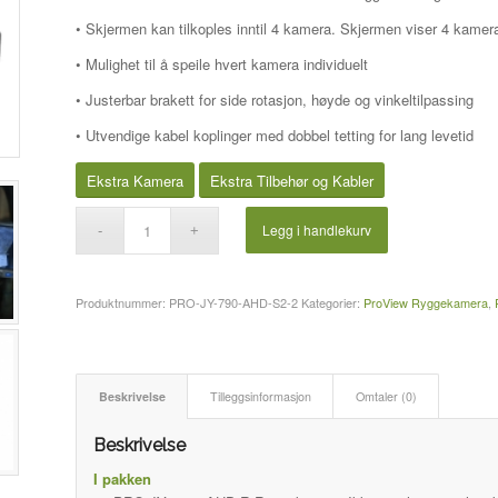
• Skjermen kan tilkoples inntil 4 kamera. Skjermen viser 4 kame
• Mulighet til å speile hvert kamera individuelt
• Justerbar brakett for side rotasjon, høyde og vinkeltilpassing
• Utvendige kabel koplinger med dobbel tetting for lang levetid
Ekstra Kamera
Ekstra Tilbehør og Kabler
Legg i handlekurv
Produktnummer:
PRO-JY-790-AHD-S2-2
Kategorier:
ProView Ryggekamera
,
Beskrivelse
Tilleggsinformasjon
Omtaler (0)
Beskrivelse
I pakken