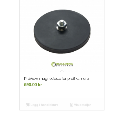
ProView magnetfeste for proffkamera
590.00
kr
Legg i handlekurv
Vis detaljer