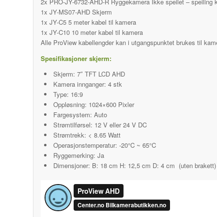
2x PRO-JY-6732-AHD-R Ryggekamera Ikke speilet – speiling k
1x JY-MS07-AHD Skjerm
1x JY-C5 5 meter kabel til kamera
1x JY-C10 10 meter kabel til kamera
Alle ProView kabellengder kan i utgangspunktet brukes til kam
Spesifikasjoner skjerm:
Skjerm: 7″ TFT LCD AHD
Kamera innganger: 4 stk
Type: 16:9
Oppløsning: 1024×600 Pixler
Fargesystem: Auto
Strømtilførsel: 12 V eller 24 V DC
Strømtrekk: < 8.65 Watt
Operasjonstemperatur: -20°C ~ 65°C
Ryggemerking: Ja
Dimensjoner: B: 18 cm H: 12,5 cm D: 4 cm (uten brakett)