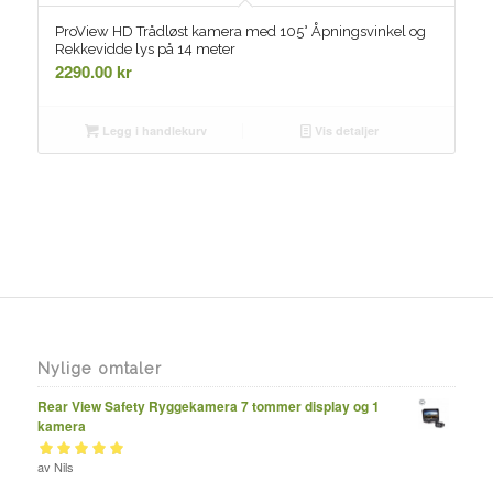
ProView HD Trådløst kamera med 105° Åpningsvinkel og
Rekkevidde lys på 14 meter
2290.00
kr
Legg i handlekurv
Vis detaljer
Nylige omtaler
Rear View Safety Ryggekamera 7 tommer display og 1
kamera
Vurdert
av Nils
av 5
5