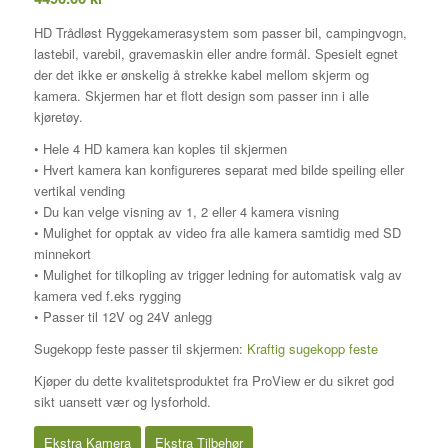
HD Trådløst Ryggekamerasystem som passer bil, campingvogn,
lastebil, varebil, gravemaskin eller andre formål. Spesielt egnet
der det ikke er ønskelig å strekke kabel mellom skjerm og
kamera. Skjermen har et flott design som passer inn i alle
kjøretøy.
• Hele 4 HD kamera kan koples til skjermen
• Hvert kamera kan konfigureres separat med bilde speiling eller
vertikal vending
• Du kan velge visning av 1, 2 eller 4 kamera visning
• Mulighet for opptak av video fra alle kamera samtidig med SD
minnekort
• Mulighet for tilkopling av trigger ledning for automatisk valg av
kamera ved f.eks rygging
• Passer til 12V og 24V anlegg
Sugekopp feste passer til skjermen:
Kraftig sugekopp feste
Kjøper du dette kvalitetsproduktet fra ProView er du sikret god
sikt uansett vær og lysforhold.
Ekstra Kamera
Ekstra Tilbehør