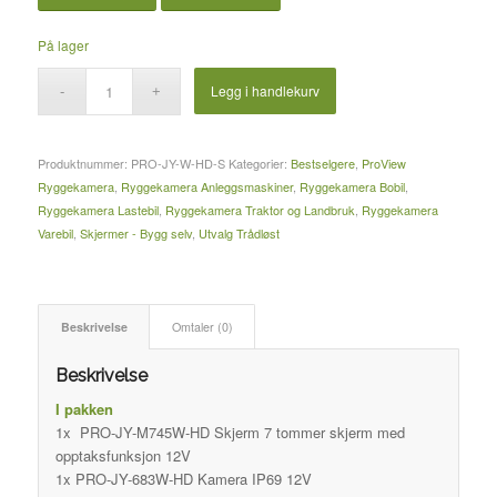
På lager
Legg i handlekurv
Produktnummer:
PRO-JY-W-HD-S
Kategorier:
Bestselgere
,
ProView
Ryggekamera
,
Ryggekamera Anleggsmaskiner
,
Ryggekamera Bobil
,
Ryggekamera Lastebil
,
Ryggekamera Traktor og Landbruk
,
Ryggekamera
Varebil
,
Skjermer - Bygg selv
,
Utvalg Trådløst
Beskrivelse
Omtaler (0)
Beskrivelse
I pakken
1x PRO-JY-M745W-HD Skjerm 7 tommer skjerm med
opptaksfunksjon 12V
1x PRO-JY-683W-HD Kamera IP69 12V