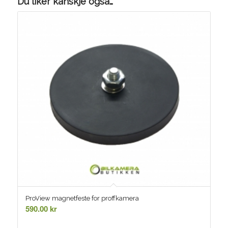
Du liker kanskje også…
ProView magnetfeste for proffkamera
590.00
kr