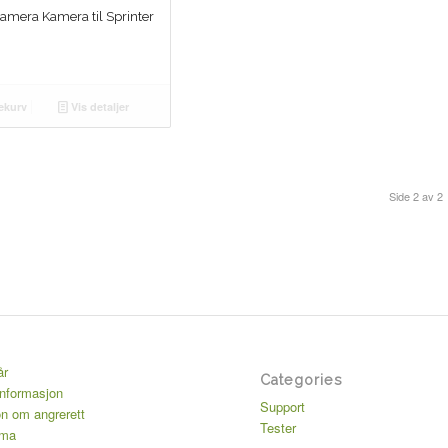
amera Kamera til Sprinter
ekurv
Vis detaljer
Side 2 av 2
år
Categories
informasjon
Support
on om angrerett
Tester
ema