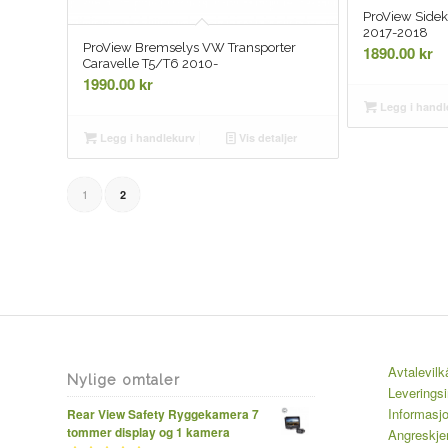
ProView Sidek
2017-2018
ProView Bremselys VW Transporter
1890.00
kr
Caravelle T5/T6 2010-
1990.00
kr
Legg i handl
Legg i handlekurv
Vis detaljer
1
2
Avtalevilk
Nylige omtaler
Leverings
Informasj
Rear View Safety Ryggekamera 7
tommer display og 1 kamera
Angreskj