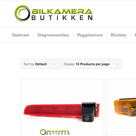
Dashcam
Diagnoseverktøy
Ryggekamera
Bilutstyr
Sort by
Display
Default
15 Products per page