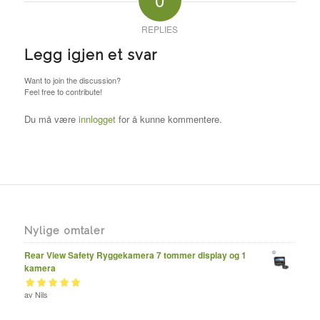
REPLIES
Legg igjen et svar
Want to join the discussion?
Feel free to contribute!
Du må være
innlogget
for å kunne kommentere.
Nylige omtaler
Rear View Safety Ryggekamera 7 tommer display og 1
kamera
Vurdert
av Nils
av 5
5