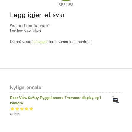
REPLIES
Legg igjen et svar
Want to join the discussion?
Feel free to contribute!
Du må være
innlogget
for å kunne kommentere.
Nylige omtaler
Rear View Safety Ryggekamera 7 tommer display og 1
kamera
Vurdert
av Nils
av 5
5